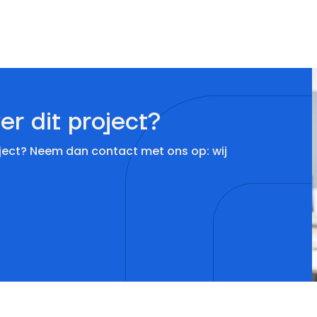
er dit project?
oject? Neem dan contact met ons op: wij