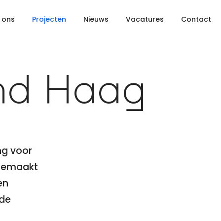
 ons
Projecten
Nieuws
Vacatures
Contact
nd Haag
ng voor
 gemaakt
en
 de