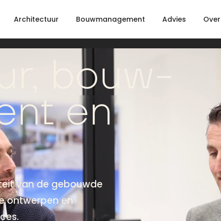
Architectuur
Bouwmanagement
Advies
Over
ur, bouw­
nt en
iteit van de gebouwde
he ontwerpen en
ces.