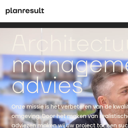
Architectu
manageme
advies
Onze missie is het verbeteren van de kwal
omgeving. Door het maken van realistisc
adviezen maken wij uw project tot een suc