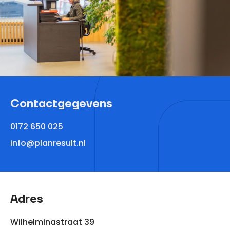
Contact­gegevens
0172 650 025
info@planresult.nl
Adres
Wilhelminastraat 39