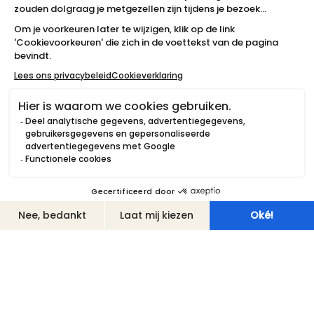
Wilhelminastraat 39
2411 CX Bodegraven
0172 650 025